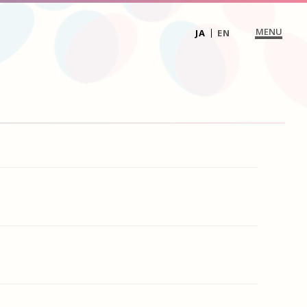
MENU
JA
EN