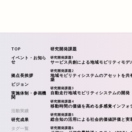
TOP
研究開発課題
イベント・お知ら
研究開発課題
1
せ
サービス共創による地域モビリティモデ
研究開発課題
2
拠点長挨拶
地域モビリティシステムのアセットを共
築
ビジョン
研究開発課題
3
自動走行地域モビリティシステムの開発
実施体制・参画機
関
研究開発課題
4
移動時間の価値を⾼める多感覚インフォ
活動実績
研究開発課題
5
総合知の活用による社会的価値評価と実
研究成果
タグ一覧
研究開発課題
6