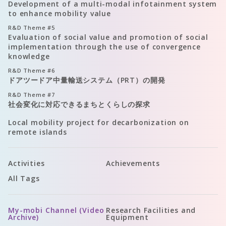
Development of a multi-modal infotainment system
to enhance mobility value
R&D Theme
#5
Evaluation of social value and promotion of social
implementation through the use of convergence
knowledge
R&D Theme
#6
ドアツードア中量輸送システム（PRT）の開発
R&D Theme
#7
社会変化に対応できるまちとくらしの探求
Local mobility project for decarbonization on
remote islands
Activities
Achievements
All Tags
My-mobi Channel (Video
Research Facilities and
Archive)
Equipment