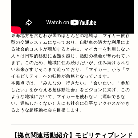
東海地⽅を含むわが国のほとんどの地域は、マイカー依存
型の交通システムになっており、⾃動⾞の過⼤な利⽤によ
る社会的コストが増加すると共に、マイカーを利⽤しない
⼈々は⽇常的移動に困難を感じ、活動の機会が奪われてい
ます。このため、地域に住み続けたいが、住み続けられな
い未来がすぐそこまで迫っており、「マイカー」から「マ
イモビリティ」への転換が急務となっています。
本拠点では、『みんなの「⾏きたい」「会いたい」「参加
したい」をかなえる超移動社会』をビジョンに掲げ、この
ような地域において、マイカーを使わない（運転できな
い、運転したくない）⼈にも社会に公平なアクセスができ
るような超移動社会を⽬指します。
【拠点関連活動紹介】モビリティブレンド