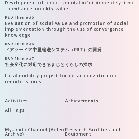
Development of a multi-modal infotainment system
to enhance mobility value
R&D Theme
#5
Evaluation of social value and promotion of social
implementation through the use of convergence
knowledge
R&D Theme
#6
ドアツードア中量輸送システム（PRT）の開発
R&D Theme
#7
社会変化に対応できるまちとくらしの探求
Local mobility project for decarbonization on
remote islands
Activities
Achievements
All Tags
My-mobi Channel (Video
Research Facilities and
Archive)
Equipment