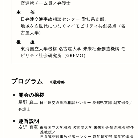
官連携チーム員／弁護士
主 催
日弁連交通事故相談センター 愛知県支部、
地域を次世代につなぐマイモビリティ共創拠点（名
古屋大学）
後 援
東海国立大学機構 名古屋大学 未来社会創造機構 モ
ビリティ社会研究所（GREMO）
プログラム
※敬称略
開会の挨拶
星野 真二
日弁連交通事故相談センター 愛知県支部 副支部長／
弁護士
趣旨説明
友近 直寛
東海国立大学機構 名古屋大学 未来社会創造機構 特任
准教授／
日弁連交通事故相談センター 愛知県支部 産学官連携