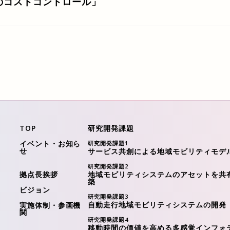
のコストコントロール」
TOP
研究開発課題
イベント・お知ら
研究開発課題
1
せ
サービス共創による地域モビリティモデ
研究開発課題
2
拠点長挨拶
地域モビリティシステムのアセットを共
築
ビジョン
研究開発課題
3
自動走行地域モビリティシステムの開発
実施体制・参画機
関
研究開発課題
4
移動時間の価値を⾼める多感覚インフォ